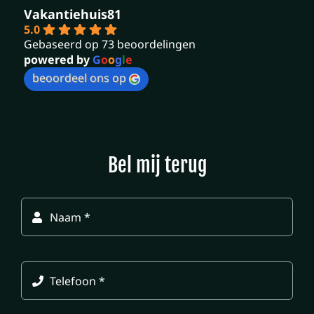
Vakantiehuis81
5.0
Gebaseerd op 73 beoordelingen
powered by
G
o
o
g
l
e
beoordeel ons op
Bel mij terug